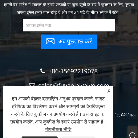
हमारी वेब साईट में स्वागत है! हमारे उत्पादों या मूल्य सूची के बारे में पूछताछ के लिए, कृपया
अपना ईमेल हमारे पास छोड़ दें और हम 24 घंटे के भीतर संपर्क में रहेंगे।
अब पूछताछ करें
+86-15692219078
sales@fuyaolaivalve.com
X
हम आपको बेहतर ब्राउज़िंग अनुभव प्रदान करने, साइट
ट्रैफ़िक का विश्लेषण करने और सामग्री को वैयक्तिकृत
करने के लिए कुकीज़ का उपयोग करते हैं। इस साइट का
कॉपीराइट © 2023 टियांजिन एफवाईएल टेक्नोलॉजी कं, लिमिटेड - स्लुइस गेट, मैकेनिकल
उपयोग करके, आप कुकीज़ के हमारे उपयोग से सहमत हैं।
बार स्क्रीन, गैन्ट्री क्रेन - सर्वाधिकार सुरक्षित
गोपनीयता नीति
Links
Sitemap
RSS
XML
गोपनीयता नीति