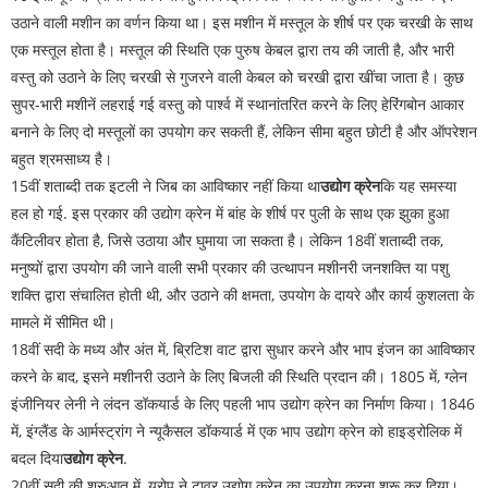
उठाने वाली मशीन का वर्णन किया था। इस मशीन में मस्तूल के शीर्ष पर एक चरखी के साथ
एक मस्तूल होता है। मस्तूल की स्थिति एक पुरुष केबल द्वारा तय की जाती है, और भारी
वस्तु को उठाने के लिए चरखी से गुजरने वाली केबल को चरखी द्वारा खींचा जाता है। कुछ
सुपर-भारी मशीनें लहराई गई वस्तु को पार्श्व में स्थानांतरित करने के लिए हेरिंगबोन आकार
बनाने के लिए दो मस्तूलों का उपयोग कर सकती हैं, लेकिन सीमा बहुत छोटी है और ऑपरेशन
बहुत श्रमसाध्य है।
15वीं शताब्दी तक इटली ने जिब का आविष्कार नहीं किया था
उद्योग क्रेन
कि यह समस्या
हल हो गई. इस प्रकार की उद्योग क्रेन में बांह के शीर्ष पर पुली के साथ एक झुका हुआ
कैंटिलीवर होता है, जिसे उठाया और घुमाया जा सकता है। लेकिन 18वीं शताब्दी तक,
मनुष्यों द्वारा उपयोग की जाने वाली सभी प्रकार की उत्थापन मशीनरी जनशक्ति या पशु
शक्ति द्वारा संचालित होती थी, और उठाने की क्षमता, उपयोग के दायरे और कार्य कुशलता के
मामले में सीमित थी।
18वीं सदी के मध्य और अंत में, ब्रिटिश वाट द्वारा सुधार करने और भाप इंजन का आविष्कार
करने के बाद, इसने मशीनरी उठाने के लिए बिजली की स्थिति प्रदान की। 1805 में, ग्लेन
इंजीनियर लेनी ने लंदन डॉकयार्ड के लिए पहली भाप उद्योग क्रेन का निर्माण किया। 1846
में, इंग्लैंड के आर्मस्ट्रांग ने न्यूकैसल डॉकयार्ड में एक भाप उद्योग क्रेन को हाइड्रोलिक में
बदल दिया
उद्योग क्रेन
.
20वीं सदी की शुरुआत में, यूरोप ने टावर उद्योग क्रेन का उपयोग करना शुरू कर दिया।