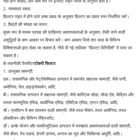
नहीं होने चाहिए, और आम तौर पर इनलेट पाइप व्यास के अनुरूप होते हैं।
2. नाममात्र दबाव:
फ़िल्टर पाइप में होने वाले उच्च दबाव के अनुसार फ़िल्टर का दबाव स्तर निर्धारित करें।
3. छिद्रों की संख्या का चयन:
मुख्य रूप से मध्यम प्रवाह की प्रक्रिया आवश्यकताओं के अनुसार, रोकी जाने वाली
अशुद्धियों के कण आकार पर विचार करें। कण आकार जिसे तार जाल के विभिन्न
विशिष्टताओं द्वारा रोका जा सकता है, नीचे दी गई तालिका "फ़िल्टर विनिर्देशों" में पाया जा
सकता है।
के तकनीकी पैरामीटर
टोकरी फिल्टर
:
1. उपयुक्त सामग्री:
एक। रासायनिक और पेट्रोकेमिकल उत्पादन में कमजोर संक्षारक सामग्री, जैसे पानी,
अमोनिया, तेल, हाइड्रोकार्बन, आदि;
बी। रासायनिक उत्पादन में संक्षारक सामग्री, जैसे कास्टिक सोडा, सोडा ऐश, केंद्रित और
पतला सल्फ्यूरिक एसिड, कार्बोनिक एसिड, एसिटिक एसिड, एस्टर एसिड, आदि;
सी। प्रशीतन में कम तापमान वाली सामग्री, जैसे तरल मीथेन, तरल अमोनिया, तरल
ऑक्सीजन और विभिन्न रेफ्रिजरेंट;
डी। हल्के भोजन और फार्मास्युटिकल उत्पादन में स्वच्छता आवश्यकताओं वाली सामग्री,
जैसे बीयर, पेय पदार्थ, डेयरी उत्पाद, अनाज का गूदा और चिकित्सा आपूर्ति, आदि।