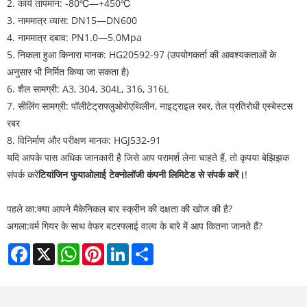
2. कार्य तापमान: -80℃—+450℃
3. नाममात्र व्यास: DN15—DN600
4. नाममात्र दबाव: PN1.0—5.0Mpa
5. निकला हुआ किनारा मानक: HG20592-97 (उपयोगकर्ता की आवश्यकताओं के
अनुसार भी निर्मित किया जा सकता है)
6. शैल सामग्री: A3, 304, 304L, 316, 316L
7. सीलिंग सामग्री: पॉलीटेट्राफ्लुओरोएथिलीन, नाइट्राइल रबर, तेल प्रतिरोधी एस्बेस्टस
रबर
8. विनिर्माण और परीक्षण मानक: HGJ532-91
यदि आपके पास अधिक जानकारी है जिसे आप परामर्श लेना चाहते हैं, तो कृपया बेझिझक
संपर्क करें
टियांजिन फुयाओलाई टेक्नोलॉजी कंपनी लिमिटेड से संपर्क करें।
!
पहले का:
क्या आपने मैकेनिकल बार स्क्रीन की दक्षता की खोज की है?
अगला:
वर्म गियर के साथ वेफर बटरफ्लाई वाल्व के बारे में आप कितना जानते हैं?
Facebook
X
WhatsApp
Pinterest
LinkedIn
Share